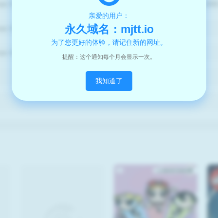
1E05.You.Will.Believe.a.Man.Can.Lie.1080p.HMAX.WEB-DL.DD5.
亲爱的用户：
永久域名：mjtt.io
S01E04.1080p.WEB.h264-EDITH.chs.eng.mp4
为了您更好的体验，请记住新的网址。
S01E03.1080p.WEB.h264-EDITH.chs.eng.mp4
提醒：这个通知每个月会显示一次。
我知道了