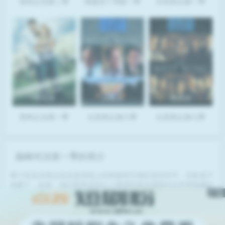
胜利之光第二季
情迷但丁湾第一季
白宫风云第一季
BD高清
BD高清
BD高清
胜利之光第一季
白宫风云第六季
白宫风云第七季
巅峰对决第一季的简介
两个职业冰球运动员是球场上的死敌和互相欣赏的对手，但私底下
相爱了，起初，他们想把这段让人困惑的复杂感情对全世界隐藏起
广告
来。
Copyright © 2016-2022
m.
MeiJuTT
.Org
.All Rights Reserved .