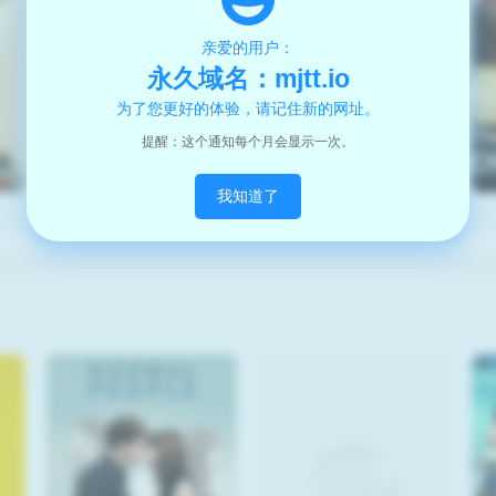
亲爱的用户：
永久域名：mjtt.io
为了您更好的体验，请记住新的网址。
提醒：这个通知每个月会显示一次。
更新至8集
更新至2集
我知道了
老爸你丢我脸了第一季
家变第四季