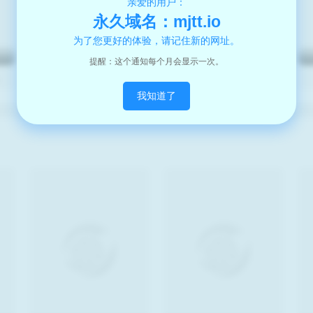
亲爱的用户：
永久域名：mjtt.io
为了您更好的体验，请记住新的网址。
HD高清
HD高清
提醒：这个通知每个月会显示一次。
北
书
不一样的奇遇
韩公主
我知道了