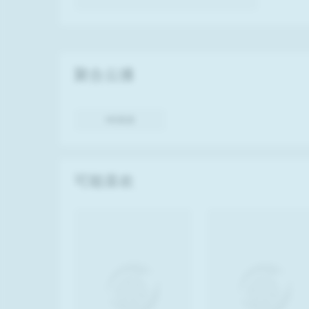
聚合云播
HD高清
可能喜欢