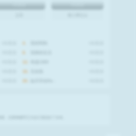
HD高清
HD高清
之后
食人神之山
HD高清
4.
荒村阿狗
HD高清
HD高清
8.
安静的生活
HD高清
HD高清
12.
奇迹1989
HD高清
HD高清
16.
无名指
HD高清
HD高清
20.
如月车站Re：
HD高清
情愫，但塞琳娜早已为自己规划好了未来。