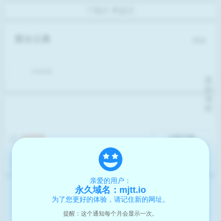
下载区
网盘区
聚合云播
报错
HD高清
返
回
顶
部
HD高清
点我下载
亲爱的用户：
永久域名：mjtt.io
猜你喜欢
为了您更好的体验，请记住新的网址。
提醒：这个通知每个月会显示一次。