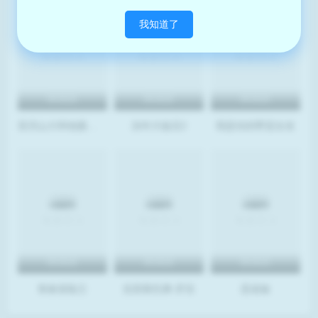
我知道了
BD高清
BD高清
BD高清
亚历山大和他最糟糕的一天
涉外大饭店2
我是你的野蛮女友
BD高清
BD高清
BD高清
青春冒险王
克里斯托弗·罗宾
恶老板