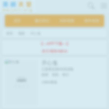
首页
魔幻/科幻
灵异/惊悚
都市/情感
首页
电影
开心鬼
【---APP下载---】
永久域名mjtt.io
开心鬼
已更新至第HD高清集
剧情
喜剧
奇幻
1984/香港