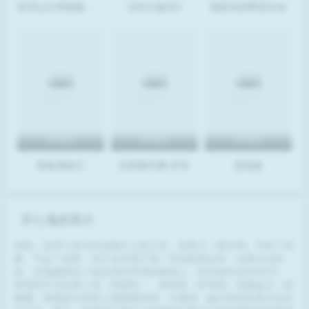
亚历山大和他最糟糕的一天
涉外大饭店2
我是你的野蛮女友
BD高清
BD高清
BD高清
青春冒险王
克里斯托弗·罗宾
恶老板
开心鬼的简介
清朝，连考十多次也没能中上状元后，朱秀才（黄百鸣）气死了老
爹、气走了老婆，自己也含冤于某一寺庙悬梁自杀，结果无法投
胎，灵魂被附在了他自杀时所用的麻绳上。时间来到1980年代，
香港高中女生林小花（李丽珍）、林青青（罗明珠）和颜如玉（林
珊珊）暑期旅行的路上遭遇暴风雨，为避雨，她们闯进朱秀才自杀