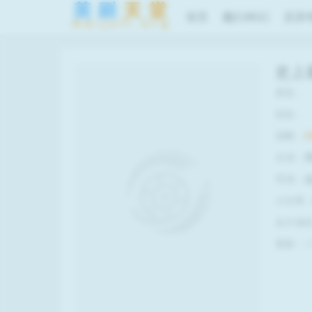
首页
魔幻/科幻
灵异/
史上最
原名：
别名：
清晰：
主演：
劳
导演：
小分类
永久域
更新：
2