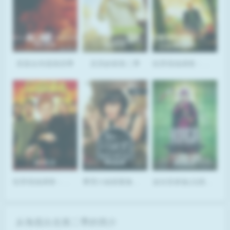
BD高清
BD高清
BD高清
双面女间谍第四季
灵异妙探第二季
犯罪现场调查：迈阿密篇第三季
BD高清
BD高清
BD高清
犯罪现场调查：迈阿密篇第四季
费雪小姐探案集第一季
波吉亚家族(法国版)第一季
从海底出击第二季的简介