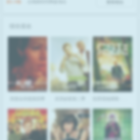
第1-8集
点我跳转到网盘地址
复制地址
猜你喜欢
BD高清
BD高清
BD高清
双面女间谍第四季
灵异妙探第二季
犯罪现场调查：迈阿密篇第三季