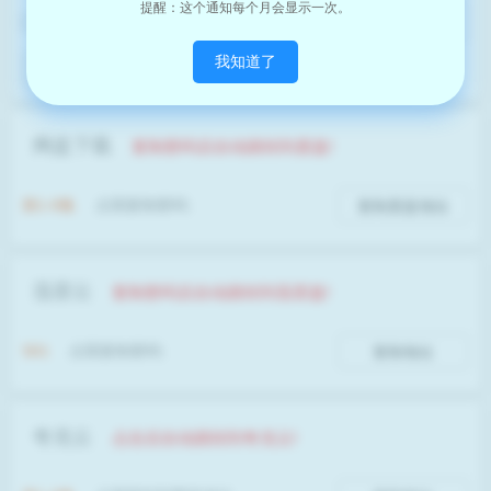
提醒：这个通知每个月会显示一次。
国王与征服者S01E01.mp4
点我下载
我知道了
网盘下载
复制密码后自动跳转到度盘!
第1-8集
点我复制密码:
复制度盘地址
迅雷云
复制密码后自动跳转到迅雷盘!
S01
点我复制密码:
复制地址
夸克云
点击后自动跳转到夸克云!