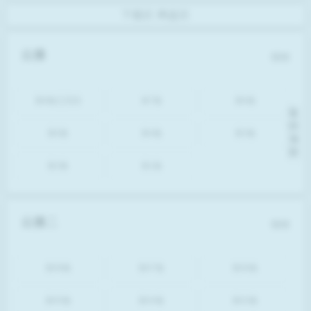
下载区
网盘区
云播
报错
第8集已完结
第7集
第6集
返
回
第5集
第4集
第3集
顶
部
第2集
第1集
云播二
报错
第08集
第07集
第06集
第05集
第04集
第03集