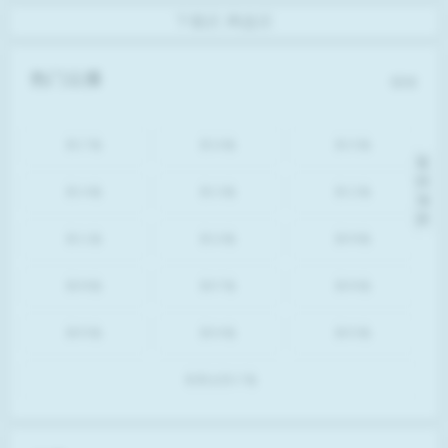
下载区
网盘区
热门云播
报错
第17集
第16集
第15集
返
回
第14集
第13集
第12集
顶
部
第11集
第10集
第09集
第08集
第07集
第06集
第05集
第04集
第03集
查看全部17集