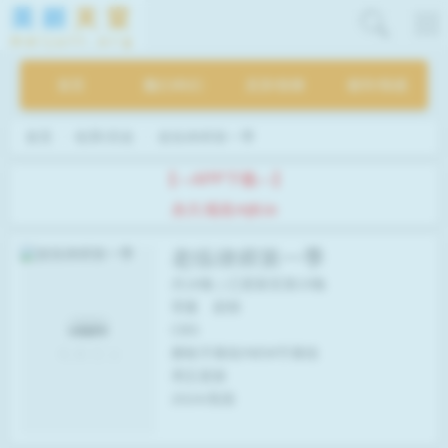
首页
魔幻/科幻
灵异/惊悚
都市/情感
首页
犯罪/历史
老练律师第一季
【---APP下载---】
永久域名mjtt.io
老练律师第一季
共18集 | 已更新至第19集
罪案
剧情
CBS
擦枪字幕组/NEW字幕组
周五更新
2024/美国