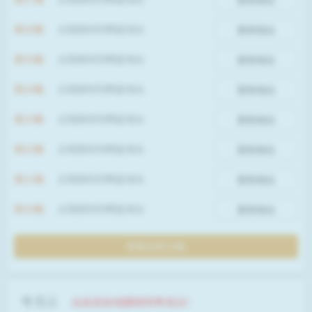
复制地址
第16集
点我跳转到网盘地址
复制地址
第15集
点我跳转到网盘地址
复制地址
第14集
点我跳转到网盘地址
复制地址
第13集
点我跳转到网盘地址
复制地址
第12集
点我跳转到网盘地址
复制地址
第11集
点我跳转到网盘地址
复制地址
第10集
点我跳转到网盘地址
复制地址
查看全部19集
夸克云
点击后自动跳转到夸克云!