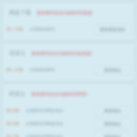
网盘下载
复制密码后自动跳转到度盘!
第1-19集
点我复制密码:
复制度盘地址
迅雷云
复制密码后自动跳转到迅雷盘!
第1-19集
点我复制密码:
复制地址
阿里云
复制密码后自动跳转到阿里!
第19集
点我跳转到网盘地址
复制地址
第18集
点我跳转到网盘地址
复制地址
第17集
点我跳转到网盘地址