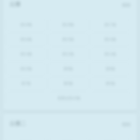
云播
报错
第19集
第18集
第17集
第16集
第15集
第14集
第13集
第12集
第11集
第10集
第9集
第8集
第7集
第6集
第5集
查看全部19集
云播二
报错