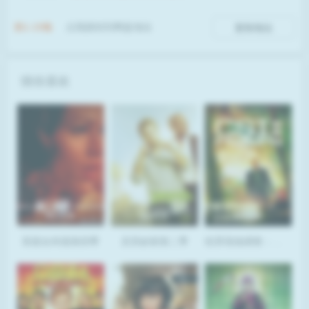
第1-19集
点我跳转到网盘地址
复制地址
猜你喜欢
BD高清
BD高清
BD高清
双面女间谍第四季
灵异妙探第二季
犯罪现场调查：迈阿密篇第三季