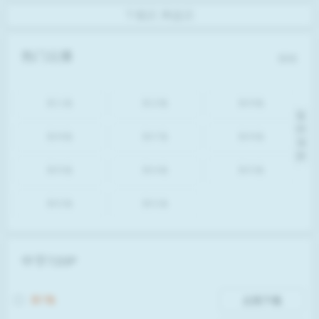
下载区
网盘区
热门云播
报错
第11集
第10集
第09集
返
回
第08集
第07集
第06集
顶
部
第05集
第04集
第03集
第02集
第01集
中字720P
第7集
点我下载