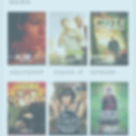
猜你喜欢
BD高清
BD高清
BD高清
双面女间谍第四季
灵异妙探第二季
犯罪现场调查：迈阿密篇第三季
BD高清
BD高清
BD高清