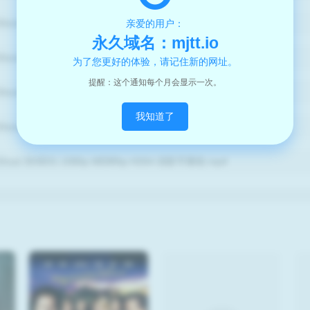
st.S03E05.1080p.WEBRip.H264-深影字幕组.mp4
亲爱的用户：
永久域名：mjtt.io
st.S03E04.1080p.WEBRip.H264-深影字幕组.mp4
为了您更好的体验，请记住新的网址。
提醒：这个通知每个月会显示一次。
st.S03E03.1080p.WEBRip.H264-深影字幕组.mp4
我知道了
st.S03E02.1080p.WEBRip.H264-深影字幕组.mp4
st.S03E01.1080p.WEBRip.H264-深影字幕组.mp4