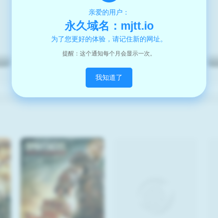
亲爱的用户：
永久域名：mjtt.io
为了您更好的体验，请记住新的网址。
提醒：这个通知每个月会显示一次。
更新至5集
更新至22集
碟中谍第六季
美眉校探第一季
我知道了