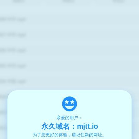
迅雷云
阿里云
夸克云
1E08 中字.mp4
1E07 中字.mp4
1E06 中字.mp4
1E05 中字.mp4
1E04 中英.mp4
1E03 中英.mp4
1E02 中字.mp4
亲爱的用户：
永久域名：mjtt.io
01.1080p.WEB.h264-EDITH.chs.eng.mp4
为了您更好的体验，请记住新的网址。