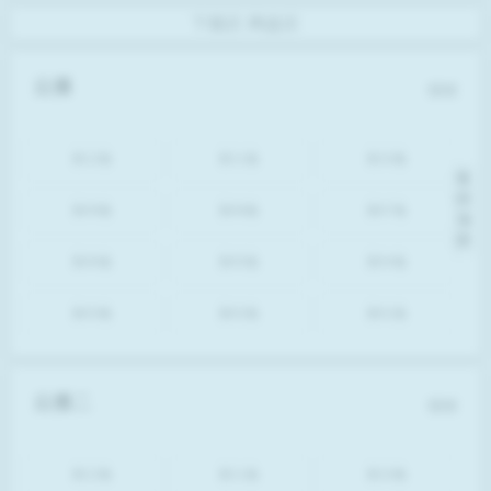
下载区
网盘区
云播
报错
第12集
第11集
第10集
返
回
第09集
第08集
第07集
顶
部
第06集
第05集
第04集
第03集
第02集
第01集
云播二
报错
第12集
第11集
第10集