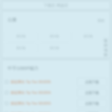
下载区
网盘区
云播
报错
第05集
第04集
第03集
返
回
第02集
第01集
顶
部
中字1080P磁力
踮起脚尖.Tip.Toe.S01E05.
点我下载
踮起脚尖.Tip.Toe.S01E04.
点我下载
踮起脚尖.Tip.Toe.S01E03.
点我下载