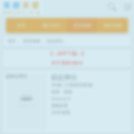
首页
魔幻/科幻
灵异/惊悚
都市/情感
首页
灵异/惊悚
踮起脚尖
【---APP下载---】
永久域名mjtt.io
踮起脚尖
共5集 | 已更新至第5集
惊悚
剧情
Channel 4
星帆影视
2026/英国