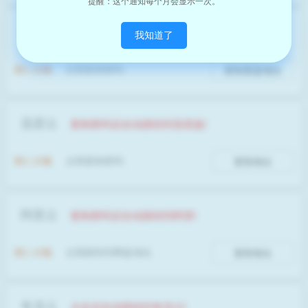
提醒：这个通知每个月会显示一次。
网盘下载
复制密码后自动跳转到度盘!
我知道了
第1-10集
点我复制密码:
复制度盘地址
迅雷云
复制密码后自动跳转到迅雷盘!
第1-10集
点我复制密码:
复制地址
阿里云
复制密码后自动跳转到阿里!
第1-10集
点我跳转到网盘地址
复制地址
夸克云
点击后自动跳转到夸克云!