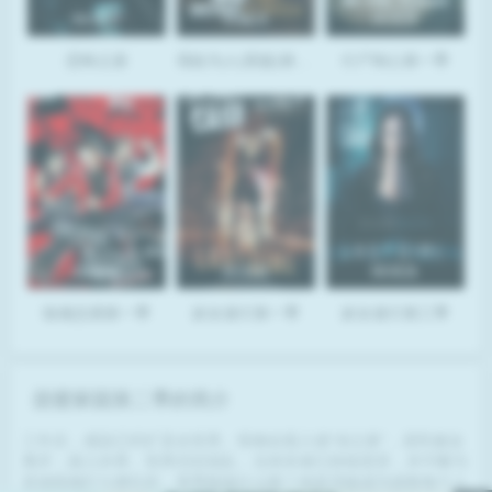
BD高清
BD高清
BD高清
恐怖之源
我欲为人(英版)第四季
行尸肉心第一季
BD高清
BD高清
BD高清
狙魂交易第一季
妖女迷行第一季
妖女迷行第三季
甜蜜家园第二季的简介
三年后，感染已经扩及全世界。怪物全面入侵“绿之家”，居民被迫
离开，踏入外界。世界仍旧混乱，当幸存者们持续变异，并不断与
其他怪物打斗挣扎时，贤秀能做什么呢？他是否能成为拯救每个人