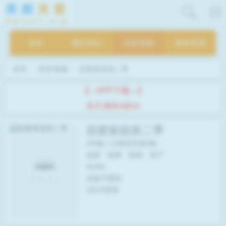
首页
魔幻/科幻
灵异/惊悚
都市/情感
首页
灵异/惊悚
甜蜜家园第二季
【---APP下载---】
永久域名mjtt.io
甜蜜家园第二季
共8集 | 已更新至第8集
血腥
惊悚
剧情
丧尸
Netflix
远鉴字幕组
2023/韩国