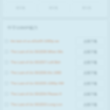
第03集
第02集
第01集
中字1080P磁力
the.last.of.us.s01e09.1080p.we
点我下载
The.Last.of.Us.S01E08.When.We.
点我下载
The.Last.of.Us.S01E07.Left.Beh
点我下载
The.Last.of.Us.S01E06.Kin.1080
点我下载
The.Last.of.Us.S01E05.1080p.HM
点我下载
The.Last.of.Us.S01E04.Please.H
点我下载
The.Last.of.Us.S01E03.Long.Lon
点我下载