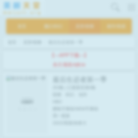
首页
魔幻/科幻
灵异/惊悚
都市/情感
首页
灵异/惊悚
最后生还者第一季
【---APP下载---】
永久域名mjtt.io
最后生还者第一季
共9集 | 已更新至第9集
惊悚
科幻
动作
HBO
擦枪字幕组/NEW字幕组
周一更新
2023/美国/加拿大