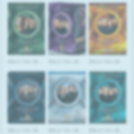
BD高清
BD高清
BD高清
星际之门SG-1第三季
星际之门SG-1第五季
星际之门SG-1第六季
BD高清
BD高清
BD高清
星际之门SG-1第九季
星际之门SG-1第十季
星际之门SG-1第七季