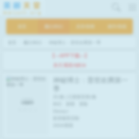
首页
魔幻/科幻
灵异/惊悚
都市/情感
首页
魔幻/科幻
神秘博士：普世欢腾第一季
【---APP下载---】
永久域名mjtt.io
神秘博士：普世欢腾第一
季
共1集 | 已更新至第1集
科幻
剧情
冒险
Disney+
影音臻享压制
2024/英国