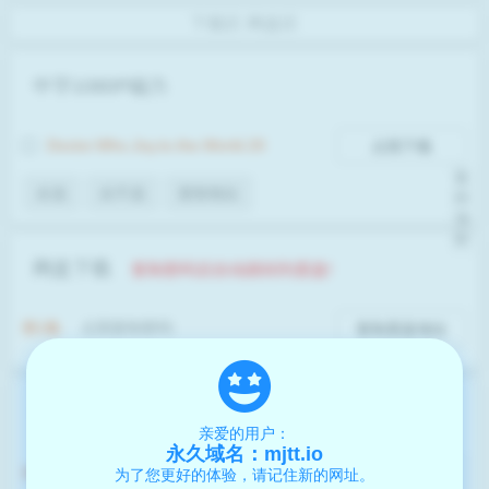
下载区
网盘区
中字1080P磁力
Doctor.Who.Joy.to.the.World.20
点我下载
返
回
顶
部
网盘下载
复制密码后自动跳转到度盘!
第1集
点我复制密码:
复制度盘地址
迅雷云
复制密码后自动跳转到迅雷盘!
亲爱的用户：
永久域名：mjtt.io
第1集
点我复制密码:
复制地址
为了您更好的体验，请记住新的网址。