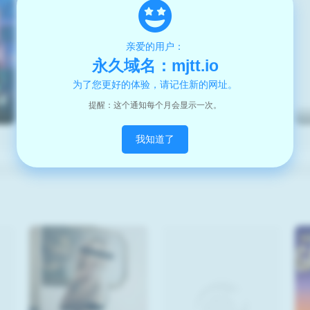
亲爱的用户：
永久域名：mjtt.io
为了您更好的体验，请记住新的网址。
提醒：这个通知每个月会显示一次。
更新至集
更新至14集
特
效化妆师大对决第九季
原始生活40天第六季
我知道了