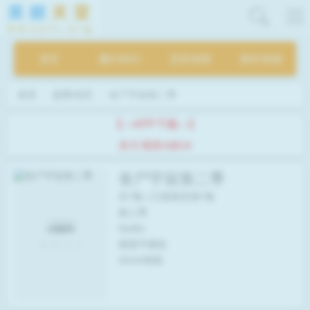
首页
魔幻/科幻
灵异/惊悚
都市/情感
首页
选秀/综艺
丧尸宇宙第二季
【---APP下载---】
永久域名mjtt.io
丧尸宇宙第二季
共7集 | 已更新至第7集
真人秀
Netflix
摆渡字幕组
2024/韩国