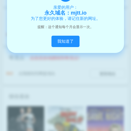
亲爱的用户：
永久域名：mjtt.io
阿里云
为了您更好的体验，请记住新的网址。
复制密码后自动跳转到阿里!
提醒：这个通知每个月会显示一次。
S02
点我跳转到网盘地址
复制地址
我知道了
夸克云
点击后自动跳转到夸克云!
S02
点我跳转到网盘地址
复制地址
猜你喜欢