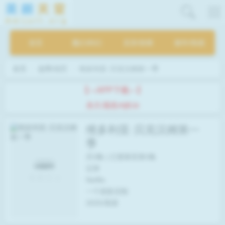
首页
魔幻/科幻
灵异/惊悚
都市/情感
首页
选秀/综艺
维多利亚·贝克汉姆第一季
【---APP下载---】
永久域名mjtt.io
维多利亚·贝克汉姆第一
季
共3集 | 已更新至第3集
记录
Netflix
一个发影压制
2025/美国