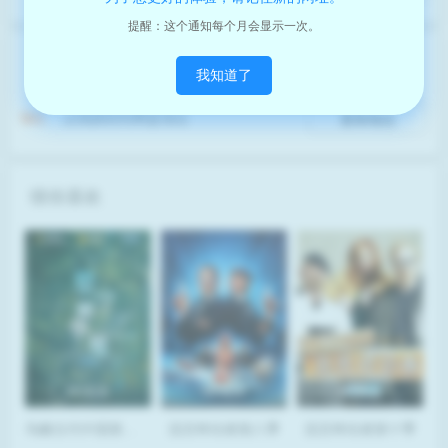
提醒：这个通知每个月会显示一次。
夸克云
点击后自动跳转到夸克云!
我知道了
S01
点我跳转到网盘地址
复制地址
猜你喜欢
BD高清
BD高清
BD高清
鸟瞰古代中国第一季
流言终结者第八季
流言终结者第十季