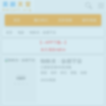
首页
魔幻/科幻
灵异/惊悚
都市/情感
首页
电影
蜘蛛侠：纵横宇宙
【---APP下载---】
永久域名mjtt.io
蜘蛛侠：纵横宇宙
已更新至第HD高清集
喜剧
动作
科幻
冒险
动画
2023/美国