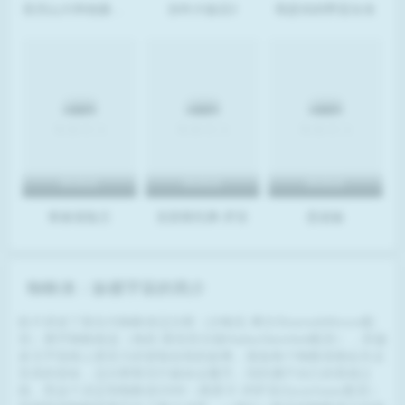
亚历山大和他最糟糕的一天
涉外大饭店2
我是你的野蛮女友
BD高清
BD高清
BD高清
青春冒险王
克里斯托弗·罗宾
恶老板
蜘蛛侠：纵横宇宙的简介
影片讲述了新生代蜘蛛侠迈尔斯（沙梅克·摩尔ShameikMoore配
音）携手蜘蛛格温（海莉·斯坦菲尔德HaileeSteinfeld配音），穿越
多元宇宙踏上更宏大的冒险征程的故事。面临每个蜘蛛侠都会失去
至亲的宿命，迈尔斯誓言打破命运魔咒，找到属于自己的英雄之
路。而这个决定和蜘蛛侠2099（奥斯卡·伊萨克OscarIsaac配音）