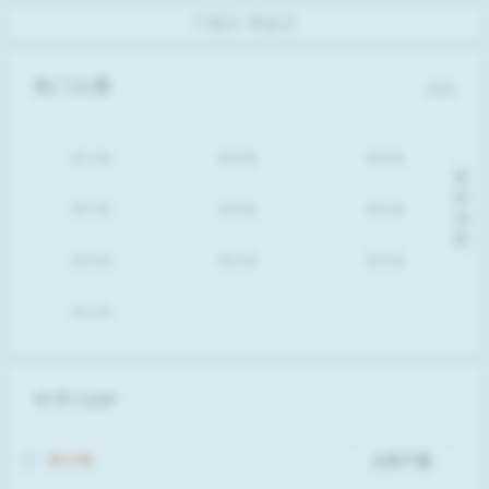
下载区
网盘区
热门云播
报错
第10集
第09集
第08集
返
回
第07集
第06集
第05集
顶
部
第04集
第03集
第02集
第01集
中字720P
第10集
点我下载