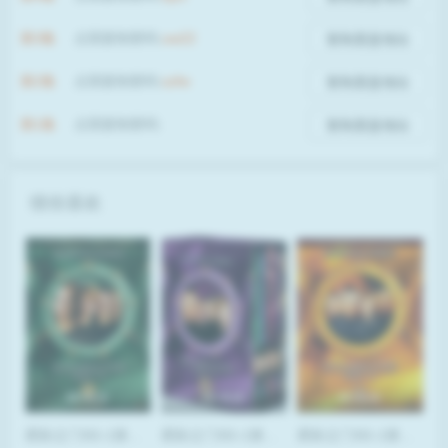
第3集
点我复制密码:
uw22
复制度盘地址
第2集
点我复制密码:
szfw
复制度盘地址
第1集
点我复制密码:
复制度盘地址
猜你喜欢
BD高清
BD高清
BD高清
星际之门SG-1第三季
星际之门SG-1第五季
星际之门SG-1第六季