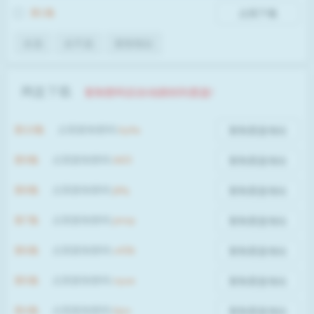
第1集
点我下载
网盘下载
复制密码后自动跳转到度盘!
第10集
点我复制密码:
ky4a
复制度盘地址
第9集
点我复制密码:
ik63
复制度盘地址
第8集
点我复制密码:
jkfq
复制度盘地址
第7集
点我复制密码:
jmnp
复制度盘地址
第6集
点我复制密码:
x43b
复制度盘地址
第5集
点我复制密码:
nyue
复制度盘地址
第4集
点我复制密码:
bjzx
复制度盘地址