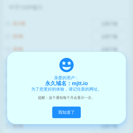
中字720P磁力
第10集
点我下载
第9集
点我下载
第8集
点我下载
第7集
点我下载
第6集
点我下载
亲爱的用户：
永久域名：mjtt.io
第5集
点我下载
为了您更好的体验，请记住新的网址。
提醒：这个通知每个月会显示一次。
第4集
点我下载
我知道了
第3集
点我下载
第2集
点我下载